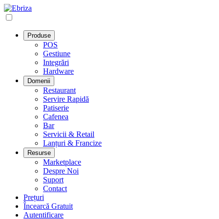
Produse
POS
Gestiune
Integrări
Hardware
Domenii
Restaurant
Servire Rapidă
Patiserie
Cafenea
Bar
Servicii & Retail
Lanțuri & Francize
Resurse
Marketplace
Despre Noi
Suport
Contact
Prețuri
Încearcă Gratuit
Autentificare