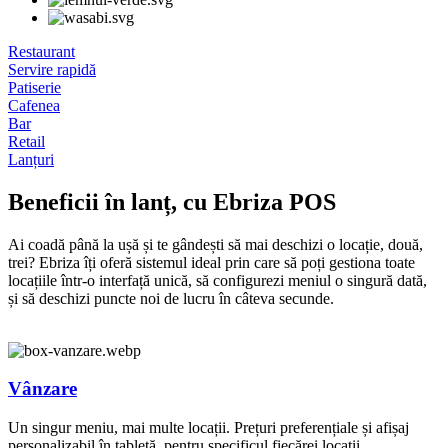
Restaurant
Servire rapidă
Patiserie
Cafenea
Bar
Retail
Lanțuri
Beneficii în lanț, cu Ebriza POS
Ai coadă până la ușă și te gândești să mai deschizi o locație, două,
trei? Ebriza îți oferă sistemul ideal prin care să poți gestiona toate
locațiile într-o interfață unică, să configurezi meniul o singură dată,
și să deschizi puncte noi de lucru în câteva secunde.
Vânzare
Un singur meniu, mai multe locații. Prețuri preferențiale și afișaj
personalizabil în tabletă, pentru specificul fiecărei locații.