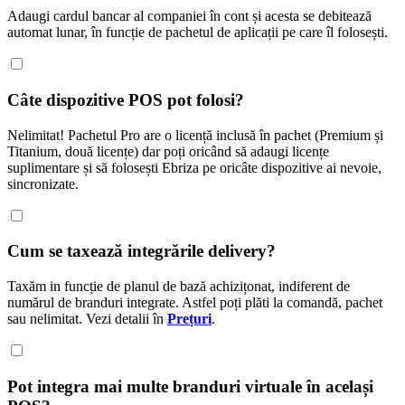
Adaugi cardul bancar al companiei în cont și acesta se debitează
automat lunar, în funcție de pachetul de aplicații pe care îl folosești.
Câte dispozitive POS pot folosi?
Nelimitat! Pachetul Pro are o licență inclusă în pachet (Premium și
Titanium, două licențe) dar poți oricând să adaugi licențe
suplimentare și să folosești Ebriza pe oricâte dispozitive ai nevoie,
sincronizate.
Cum se taxează integrările delivery?
Taxăm in funcție de planul de bază achizițonat, indiferent de
numărul de branduri integrate. Astfel poți plăti la comandă, pachet
sau nelimitat. Vezi detalii în
Prețuri
.
Pot integra mai multe branduri virtuale în același