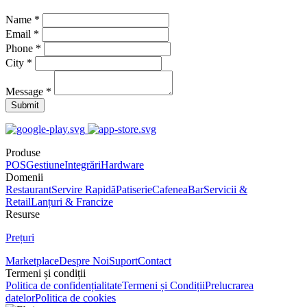
Name *
Email *
Phone *
City *
Message *
Submit
Produse
POS
Gestiune
Integrări
Hardware
Domenii
Restaurant
Servire Rapidă
Patiserie
Cafenea
Bar
Servicii &
Retail
Lanțuri & Francize
Resurse
Prețuri
Marketplace
Despre Noi
Suport
Contact
Termeni și condiții
Politica de confidențialitate
Termeni și Condiții
Prelucrarea
datelor
Politica de cookies