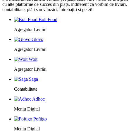
cu alte platforme de succes din piață, indiferent că vorbim de livrări,
contabilitate, plăți sau vânzări. Întrebați-i și pe ei!
Bolt Food
Agregator Livrări
Glovo
Agregator Livrări
Wolt
Agregator Livrări
Saga
Contabilitate
Adhoc
Meniu Digital
Poftigo
Meniu Digital