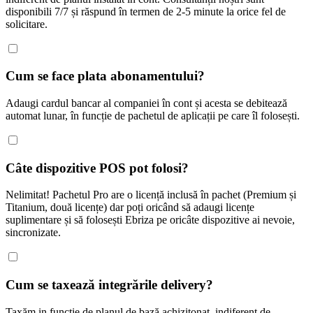
disponibili 7/7 și răspund în termen de 2-5 minute la orice fel de
solicitare.
Cum se face plata abonamentului?
Adaugi cardul bancar al companiei în cont și acesta se debitează
automat lunar, în funcție de pachetul de aplicații pe care îl folosești.
Câte dispozitive POS pot folosi?
Nelimitat! Pachetul Pro are o licență inclusă în pachet (Premium și
Titanium, două licențe) dar poți oricând să adaugi licențe
suplimentare și să folosești Ebriza pe oricâte dispozitive ai nevoie,
sincronizate.
Cum se taxează integrările delivery?
Taxăm in funcție de planul de bază achizițonat, indiferent de