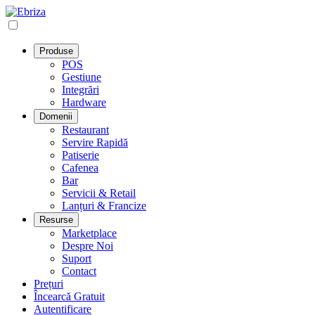
Produse
POS
Gestiune
Integrări
Hardware
Domenii
Restaurant
Servire Rapidă
Patiserie
Cafenea
Bar
Servicii & Retail
Lanțuri & Francize
Resurse
Marketplace
Despre Noi
Suport
Contact
Prețuri
Încearcă Gratuit
Autentificare