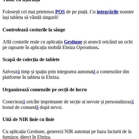
Folosești cel mai prietenos
POS
de pe piață. Cu
integrările
noastre
lași tableta să vândă singură!
Controlează costurile la sânge
Află costurile reale cu aplicația
G
estiune
și aruncă oricând un ochi
pe rapoarte în aplicația mobilă Ebriza Operations
.
Scapă de colecția de tablete
Salveaz
ă
timp și spațiu prin integrarea automat
ă
a comenzilor din
platforme în tableta ta Ebriza.
Organizează comenzile pe secții de lucru
Conecteaz
ă
oricâte imprimante de secție ai nevoie și personalizeaz
ă
bonul de comand
ă
după nevoi.
Uită de NIR linie cu linie
Cu aplicația Gestiune, generezi NIR automat pe baza facturii de la
furnizor, direct în Ebriza.