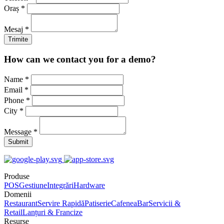
Oraș *
Mesaj *
Trimite
How can we contact you for a demo?
Name *
Email *
Phone *
City *
Message *
Submit
Produse
POS
Gestiune
Integrări
Hardware
Domenii
Restaurant
Servire Rapidă
Patiserie
Cafenea
Bar
Servicii &
Retail
Lanțuri & Francize
Resurse