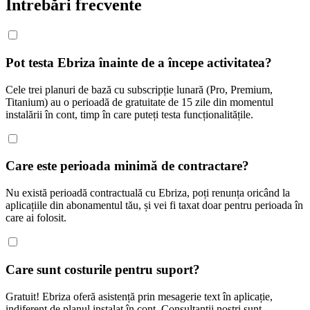
Întrebări frecvente
Pot testa Ebriza înainte de a începe activitatea?
Cele trei planuri de bază cu subscripție lunară (Pro, Premium,
Titanium) au o perioadă de gratuitate de 15 zile din momentul
instalării în cont, timp în care puteți testa funcționalitățile.
Care este perioada minimă de contractare?
Nu există perioadă contractuală cu Ebriza, poți renunța oricând la
aplicațiile din abonamentul tău, și vei fi taxat doar pentru perioada în
care ai folosit.
Care sunt costurile pentru suport?
Gratuit! Ebriza oferă asistență prin mesagerie text în aplicație,
indiferent de planul instalat în cont. Consultanții noștri sunt